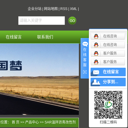
企业分站
|
网站地图
|
RSS
|
XML
|
在线咨询
在线留言
联系我们
在线咨询
在
客户服务
线
客
客户服务
服
在线留言
分享到...
前位置：
首 页
>>
产品中心
>>
SAR温拌沥青改性剂
扫描二维码