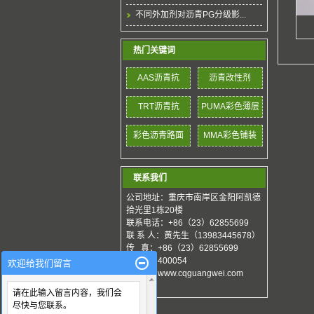
不同外加剂对沥青PG分级影...
热门关键词
AAS沥青抗
沥青改性剂
TRT沥青抗
PUMA彩色薄层
彩色沥青路面
MMA彩色铺装
联系我们
公司地址：重庆市南岸区金阳阿凯德
拾光里1栋20楼
联系电话：+86（23）62855699
联 系 人：黄先生（13983445678）
传 真：+86（23）62855699
邮 编：400054
欢迎给我们留言
网 址：www.cqguangwei.com
请在此输入留言内容，我们会
尽快与您联系。