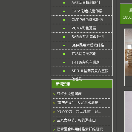
AAS沥青抗剥落剂
CASS彩色抗滑薄层
1850
CMPP彩色透水路面
PUMA彩色薄层
SAR温拌沥青改性剂
SMA路用木质素纤维
TDS沥青高粘剂
TRT沥青抗车辙剂
SDR Ⅱ型沥青复合直投
改性剂
新闻资讯
红红火火迎国庆
“重庆西湖”—大足龙水湖景...
"齐心协力，共克时艰"—记...
三八女神节、相约游南山
沥青混合料用纤维素纤维研究