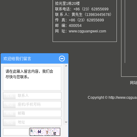
拾光里1栋20楼
联系电话：+86（23）62855699
联 系 人：黄先生（13983445678）
传 真：+86（23）62855699
邮 编：400054
网 址：www.cqguangwei.com
欢迎给我们留言
请在此输入留言内容，我们会
尽快与您联系。
网
姓名
联系人
Copyright © http://w
电话
座机/手机号码
邮箱
邮箱
地址
地址