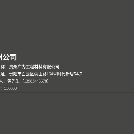
州公司
名称：
贵州广为工程材料有限公司
址：贵阳市白云区尖山路164号时代新居54栋
 人：
黄先生（13983445678）
550000