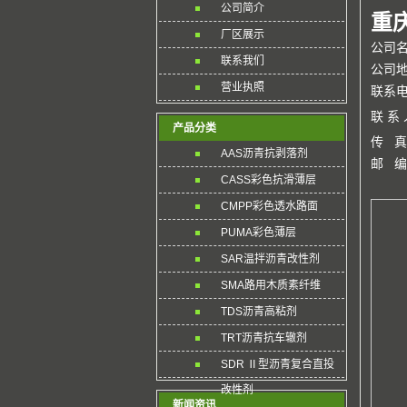
公司简介
重
厂区展示
公司
联系我们
公司地
营业执照
联系电话
联 系
产品分类
传 真：
AAS沥青抗剥落剂
邮 编：
CASS彩色抗滑薄层
CMPP彩色透水路面
PUMA彩色薄层
SAR温拌沥青改性剂
SMA路用木质素纤维
TDS沥青高粘剂
TRT沥青抗车辙剂
SDR Ⅱ型沥青复合直投
改性剂
新闻资讯