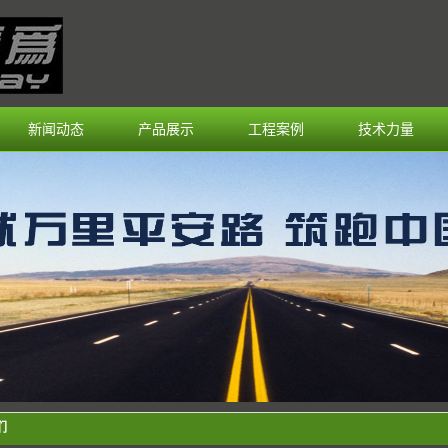
新闻动态
产品展示
工程案例
技术力量
们