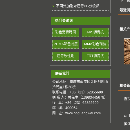
下一篇
不同外加剂对沥青PG分级影...
最近浏
热门关键词
相关产
彩色沥青路面
AAS沥青抗
PUMA彩色薄层
MMA彩色铺装
沥青改性剂
TRT沥青抗
联系我们
公司地址：重庆市南岸区金阳阿凯德
相关新
拾光里1栋20楼
联系电话：+86（23）62855699
联 系 人：黄先生（13983445678）
直
传 真：+86（23）62855699
邮 编：400054
网 址：www.cqguangwei.com
两
滨