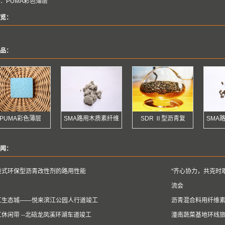
：
PUMA彩色薄层
览：
品：
PUMA彩色薄层
SMA路用木质素纤维
SDR Ⅱ型沥青复
SMA
闻：
投式环保型沥青改性剂的路用性能
"齐心协力，共克时
流会
江生态城——悦来滨江公园人行道竣工
沥青混合料用纤维
江休闲带 --北碚龙凤溪环湖车道竣工
潼南蔬菜基地环线