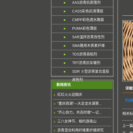
AAS沥青抗剥落剂
CASS彩色抗滑薄层
CMPP彩色透水路面
PUMA彩色薄层
SAR温拌沥青改性剂
SMA路用木质素纤维
TDS沥青高粘剂
TRT沥青抗车辙剂
SDR Ⅱ型沥青复合直投
改性剂
新闻资讯
详细
红红火火迎国庆
PU
“重庆西湖”—大足龙水湖景...
"齐心协力，共克时艰"—记...
相关标
三八女神节、相约游南山
上一篇
沥青混合料用纤维素纤维研究