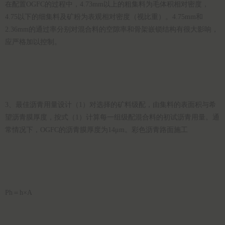
在配置OGFC的过程中，4.73mm以上的粗集料为毛体积相对密度，
4.75以下的细集料及矿粉为表观相对密度（视比重）。4.75mm和
2.36mm的通过率分别对混合料的空隙率和骨架嵌锁结构有很大影响，
应严格加以控制。
3、最佳沥青用量设计（1）对选择的矿料级配，由集料的表面积与希
望沥青膜厚度，按式（1）计算每一组级配混合料的初试沥青用量。通
常情况下，OGFC的沥青膜厚度为14μm。彩色沥青路面施工
Ph＝h×A