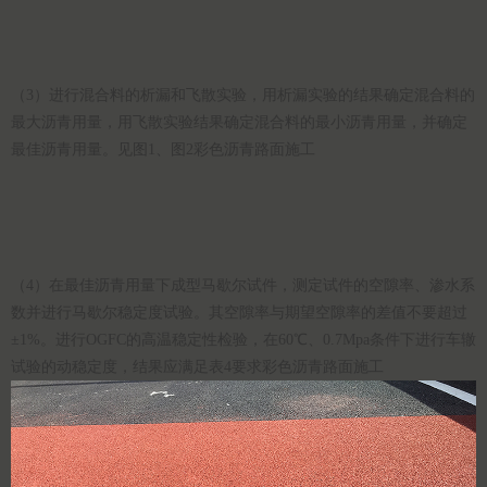
（3）进行混合料的析漏和飞散实验，用析漏实验的结果确定混合料的
最大沥青用量，用飞散实验结果确定混合料的最小沥青用量，并确定
最佳沥青用量。见图1、图2彩色沥青路面施工
（4）在最佳沥青用量下成型马歇尔试件，测定试件的空隙率、渗水系
数并进行马歇尔稳定度试验。其空隙率与期望空隙率的差值不要超过
±1%。进行OGFC的高温稳定性检验，在60℃、0.7Mpa条件下进行车辙
试验的动稳定度，结果应满足表4要求彩色沥青路面施工