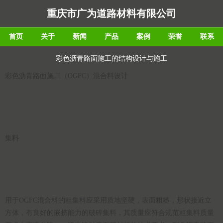
重庆市广为道路材料有限公司
首页
关于
新闻
产品
案例
荣誉
联系
彩色沥青路面施工的结构设计与施工
彩色沥青路面施工（OGFC）混合料设计
集料
用于OGFC混合料的粗集料应采用质地坚硬，表面粗糙，形状接近立
方体，有良好的嵌挤能力的破碎集料，其质量应符合规范粗集料质量