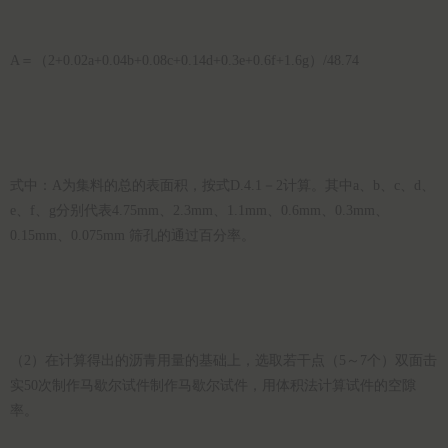
A＝（2+0.02a+0.04b+0.08c+0.14d+0.3e+0.6f+1.6g）/48.74
式中：A为集料的总的表面积，按式D.4.1－2计算。其中a、b、c、d、
e、f、g分别代表4.75mm、2.3mm、1.1mm、0.6mm、0.3mm、
0.15mm、0.075mm 筛孔的通过百分率。
（2）在计算得出的沥青用量的基础上，选取若干点（5～7个）双面击
实50次制作马歇尔试件制作马歇尔试件，用体积法计算试件的空隙
率。