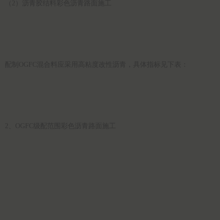
（2）沥青胶结料彩色沥青路面施工
配制OGFC混合料应采用高粘度改性沥青，具体指标见下表：
2、OGFC级配范围彩色沥青路面施工